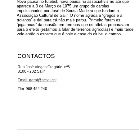
Nova pausa no futebol, nova pausa no associativismo até que
aparece a 3 de Março de 1975 um grupo de carolas
impulsionados por José de Sousa Madeira que fundam a
Associação Cultural de Salir. O nome agrada a “gregos e a
troianos” e daí para cá não mais parou. Primeiro foram as
“jogatanas” da ocasião em terrenos que os atletas preparavam
para o efeito (estamos a falar de terrenos agrícolas) e mais tarde
veio então o espaço que é hoje a casa do clube, o campo
Joaquim António Teixeira. Aqui o Salir conheceu momentos de
grande significado como por exemplo o título de campeão do
Algarve (I Divisão) na época 1990/91.
CONTACTOS
Quem não se recorda da excelente moldura humana que
presenciou o jogo da consagração frente ao Fuzeta no qual o
Salir ganhou por 3-0…! Seguiu-se a primeira presença no
Rua José Viegas Gregório, nº5
campeonato nacional da III Divisão (5º Lugar) e no ano seguinte
8100 - 202 Salir
a vitória na Série F. Um feito jamais pensado mas que prestigia
Email: geral@acsalir.pt
a Associação Cultural de Salir que participou na época 1993/94
na II Divisão Nacional.
Tlm: 968 454 240
Recordemos os principais impulsionadores da Associação
Cultural de Salir cuja data de fundação é 3 de Março de 1975: